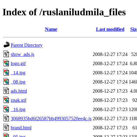
Index of /ruslaniludmila_files
Name
Last modified
Siz
Parent Directory
show_ads.js
2008-12-27 17:24
52
logo.gif
2008-12-27 17:24
6.
_14.jpg
2008-12-27 17:24
104
_08.jpg
2008-12-27 17:24
146
ads.html
2008-12-27 17:23
4.
znak.gif
2008-12-27 17:23
9
_16.jpg
2008-12-27 17:23
120
3068935bd6f26587bb4993057520ee4c.js
2008-12-27 17:23
11
brand.html
2008-12-27 17:23
6
_05.jpg
2008-12-27 17:23
123