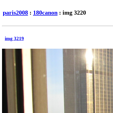
paris2008
:
180canon
: img 3220
img 3219