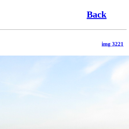
Back
img 3221